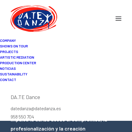
COMPANY
SHOWS ON TOUR
PROJECTS
RED DE PROFESIONALES
ARTISTIC MEDIATION
PRODUCTION CENTER
NOTICIAS
¡Trabaja con
SUSTAINABILITY
CONTACT
nosotras/os!
DA.TE Dance
datedanza@datedanza.es
¿Te gustaría formar parte de un proyecto que
958 550 704
impulsa la danza desde el compromiso, la
profesionalización y la creación