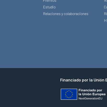
Premios
N
Estudio
C
Relaciones y colaboraciones
Rí
H
Financiado por la Unión