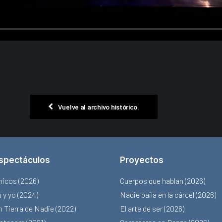
Vuelve al archivo histórico.
spectáculos
Proyectos
nicos (2026)
Cuerpos que hablan (2026)
 y yo (2024)
Nadie baila en la cárcel (2026)
n Tierra de Nadie (2022)
El arte de ser (2026)