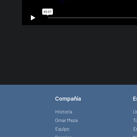
Compañía
E
Historia
Ú
Omar Meza
Tú
Equipo
E