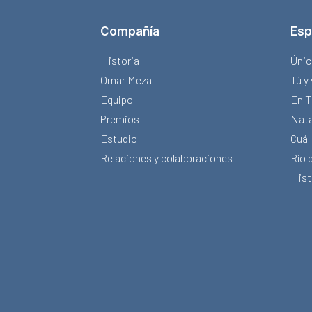
Compañía
Esp
Historia
Únic
Omar Meza
Tú y
Equipo
En T
Premios
Nata
Estudio
Cuál
Relaciones y colaboraciones
Río 
Hist