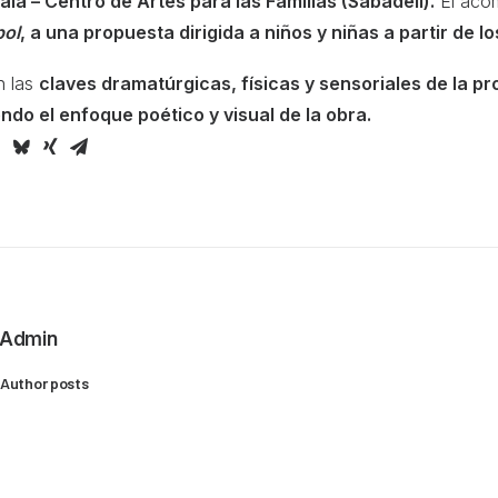
ala – Centro de Artes para las Familias (Sabadell).
El aco
bol
, a una propuesta dirigida a niños y niñas a partir de lo
n las
claves dramatúrgicas, físicas y sensoriales de la p
endo el enfoque poético y visual de la obra.
Admin
Author posts