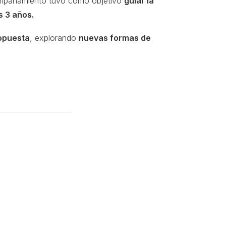
mpañamiento tuvo como objetivo
guiar la
s 3 años.
ropuesta
, explorando
nuevas formas de