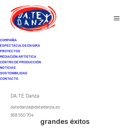
COMPAÑÍA
ESPECTÁCULOS EN GIRA
PROYECTOS
MEDIACIÓN ARTÍSTICA
Bodas de plata con el
CENTRO DE PRODUCCIÓN
NOTICIAS
escenario
SOSTENIBILIDAD
CONTACTO
DA.TE Danza. El grupo celebra
DA.TE Danza
la efemérides con una
exposición, conferencias y
datedanza@datedanza.es
reposiciones de algunos de sus
958 550 704
grandes éxitos