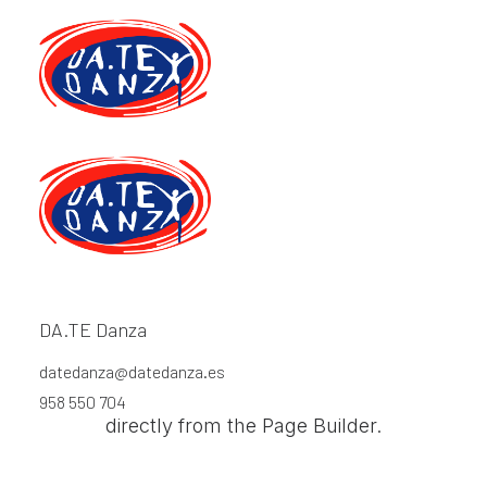
Lottie Animations
Uncode offers deep integration with Lottie
DA.TE Danza
player that enables attractive animations
datedanza@datedanza.es
that play on any device in high quality
958 550 704
directly from the Page Builder.