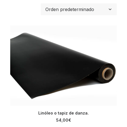
AÑADIR AL CARRITO
Linóleo o tapiz de danza.
54,00
€