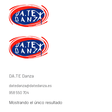
Alquileres
Home
Archive by Category "Alquileres"
DA.TE Danza
Alquileres
datedanza@datedanza.es
958 550 704
Mostrando el único resultado