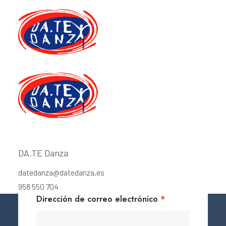
Register
Login
DA.TE Danza
Registrarse
datedanza@datedanza.es
958 550 704
Obligatorio
Dirección de correo electrónico
*